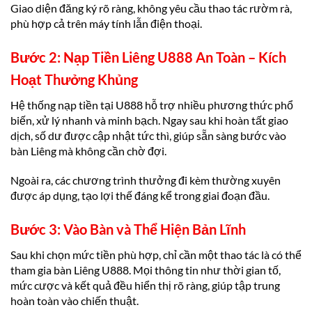
Giao diện đăng ký rõ ràng, không yêu cầu thao tác rườm rà,
phù hợp cả trên máy tính lẫn điện thoại.
Bước 2: Nạp Tiền Liêng U888 An Toàn – Kích
Hoạt Thưởng Khủng
Hệ thống nạp tiền tại U888 hỗ trợ nhiều phương thức phổ
biến, xử lý nhanh và minh bạch. Ngay sau khi hoàn tất giao
dịch, số dư được cập nhật tức thì, giúp sẵn sàng bước vào
bàn Liêng mà không cần chờ đợi.
Ngoài ra, các chương trình thưởng đi kèm thường xuyên
được áp dụng, tạo lợi thế đáng kể trong giai đoạn đầu.
Bước 3: Vào Bàn và Thể Hiện Bản Lĩnh
Sau khi chọn mức tiền phù hợp, chỉ cần một thao tác là có thể
tham gia bàn Liêng U888. Mọi thông tin như thời gian tố,
mức cược và kết quả đều hiển thị rõ ràng, giúp tập trung
hoàn toàn vào chiến thuật.