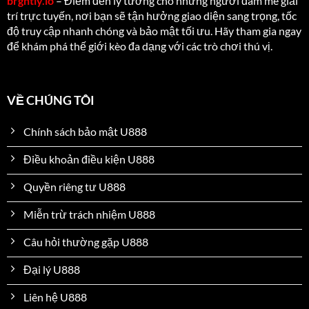
brghtly.io
– Điểm đến lý tưởng cho những người đam mê giải
trí trực tuyến, nơi bạn sẽ tận hưởng giao diện sang trọng, tốc
độ truy cập nhanh chóng và bảo mật tối ưu. Hãy tham gia ngay
để khám phá thế giới kèo đa dạng với các trò chơi thú vị.
VỀ CHÚNG TÔI
Chính sách bảo mật U888
Điều khoản điều kiện U888
Quyền riêng tư U888
Miễn trừ trách nhiệm U888
Câu hỏi thường gặp U888
Đại lý U888
Liên hệ U888