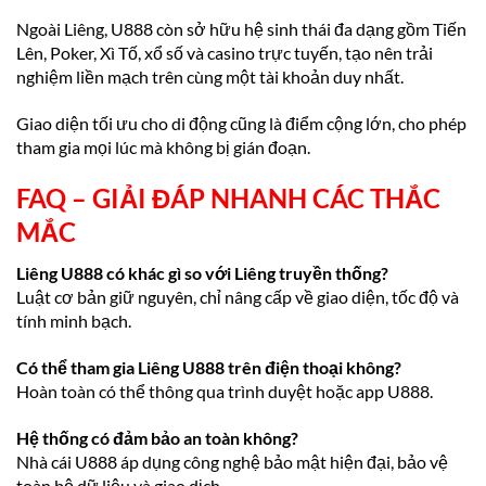
Ngoài Liêng, U888 còn sở hữu hệ sinh thái đa dạng gồm Tiến
Lên, Poker, Xì Tố, xổ số và casino trực tuyến, tạo nên trải
nghiệm liền mạch trên cùng một tài khoản duy nhất.
Giao diện tối ưu cho di động cũng là điểm cộng lớn, cho phép
tham gia mọi lúc mà không bị gián đoạn.
FAQ – GIẢI ĐÁP NHANH CÁC THẮC
MẮC
Liêng U888 có khác gì so với Liêng truyền thống?
Luật cơ bản giữ nguyên, chỉ nâng cấp về giao diện, tốc độ và
tính minh bạch.
Có thể tham gia Liêng U888 trên điện thoại không?
Hoàn toàn có thể thông qua trình duyệt hoặc app U888.
Hệ thống có đảm bảo an toàn không?
Nhà cái U888 áp dụng công nghệ bảo mật hiện đại, bảo vệ
toàn bộ dữ liệu và giao dịch.