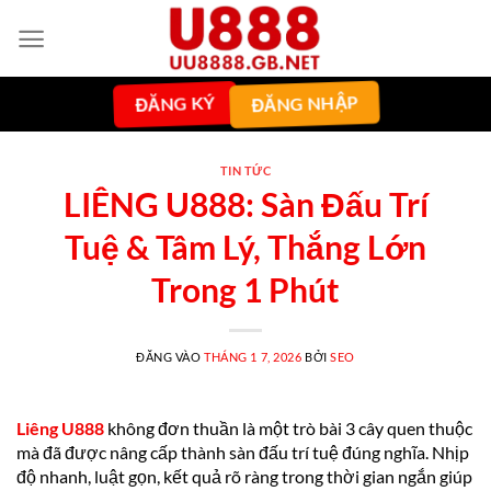
Bỏ
qua
nội
dung
ĐĂNG NHẬP
ĐĂNG KÝ
TIN TỨC
LIÊNG U888: Sàn Đấu Trí
Tuệ & Tâm Lý, Thắng Lớn
Trong 1 Phút
ĐĂNG VÀO
THÁNG 1 7, 2026
BỞI
SEO
Liêng U888
không đơn thuần là một trò bài 3 cây quen thuộc
mà đã được nâng cấp thành sàn đấu trí tuệ đúng nghĩa. Nhịp
độ nhanh, luật gọn, kết quả rõ ràng trong thời gian ngắn giúp