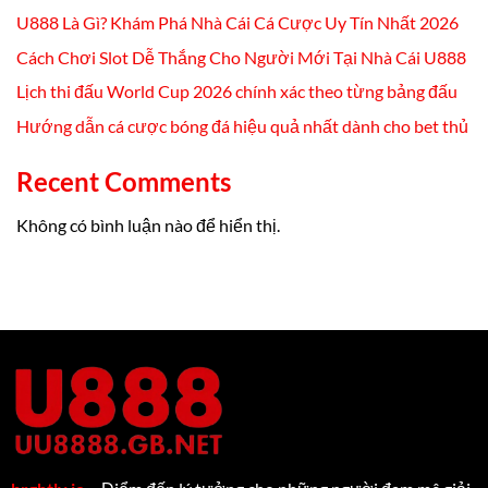
U888 Là Gì? Khám Phá Nhà Cái Cá Cược Uy Tín Nhất 2026
Cách Chơi Slot Dễ Thắng Cho Người Mới Tại Nhà Cái U888
Lịch thi đấu World Cup 2026 chính xác theo từng bảng đấu
Hướng dẫn cá cược bóng đá hiệu quả nhất dành cho bet thủ
Recent Comments
Không có bình luận nào để hiển thị.