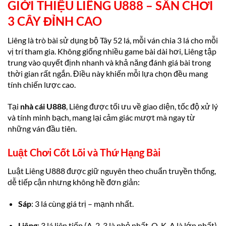
GIỚI THIỆU LIÊNG U888 – SÂN CHƠI
3 CÂY ĐỈNH CAO
Liêng là trò bài sử dụng bộ Tây 52 lá, mỗi ván chia 3 lá cho mỗi
vị trí tham gia. Không giống nhiều game bài dài hơi, Liêng tập
trung vào quyết định nhanh và khả năng đánh giá bài trong
thời gian rất ngắn. Điều này khiến mỗi lựa chọn đều mang
tính chiến lược cao.
Tại
nhà cái U888
, Liêng được tối ưu về giao diện, tốc độ xử lý
và tính minh bạch, mang lại cảm giác mượt mà ngay từ
những ván đầu tiên.
Luật Chơi Cốt Lõi và Thứ Hạng Bài
Luật Liêng U888 được giữ nguyên theo chuẩn truyền thống,
dễ tiếp cận nhưng không hề đơn giản:
Sáp
: 3 lá cùng giá trị – mạnh nhất.
Liêng
: 3 lá liên tiếp (A-2-3 là nhỏ nhất, Q-K-A là lớn nhất).