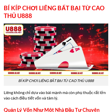
BÍ KÍP CHƠI LIÊNG BẤT BẠI TỪ CAO
THỦ U888
BÍ KÍP CHƠI LIÊNG BẤT BẠI TỪ CAO THỦ U888
Liêng không chỉ dựa vào bài mạnh mà còn phụ thuộc rất lớn
vào cách điều tiết vốn và tâm lý.
Quản Lý Vốn Như Một Nhà Đầu Tư Chuyên