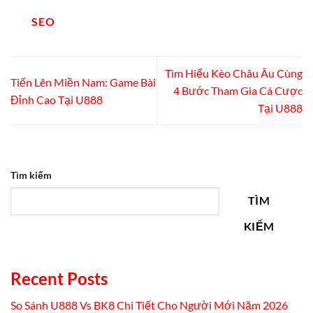
SEO
Tìm Hiểu Kèo Châu Âu Cùng
Tiến Lên Miền Nam: Game Bài
4 Bước Tham Gia Cá Cược
Đỉnh Cao Tại U888
Tại U888
Tìm kiếm
TÌM
KIẾM
Recent Posts
So Sánh U888 Vs BK8 Chi Tiết Cho Người Mới Năm 2026