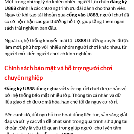
Một trong những lý do khiến nhiều người lựa chọn
đăng ký
U888
chính là các chương trình ưu đãi dành cho thành viên.
Ngay từ khi tạo tài khoản qua
cổng vào U888
, người chơi đã
có cơ hội nhận các gói thưởng hỗ trợ, giúp tăng thêm ngân
sách trải nghiệm ban đầu.
Ngoài ra, hệ thống khuyến mãi tại
U888
thường xuyên được
làm mới, phù hợp với nhiều nhóm người chơi khác nhau, từ
người mới đến người chơi có kinh nghiệm.
Chính sách bảo mật và hỗ trợ người chơi
chuyên nghiệp
Đăng ký U888
đồng nghĩa với việc người chơi được bảo vệ
bởi hệ thống bảo mật nhiều lớp. Thông tin cá nhân và dữ
liệu giao dịch được mã hóa, hạn chế tối đa nguy cơ rò rỉ.
Bên cạnh đó, đội ngũ hỗ trợ hoạt động liên tục, sẵn sàng giải
đáp và xử lý các vấn đề phát sinh trong quá trình sử dụng tài
khoản. Đây là yếu tố quan trọng giúp người chơi yên tâm