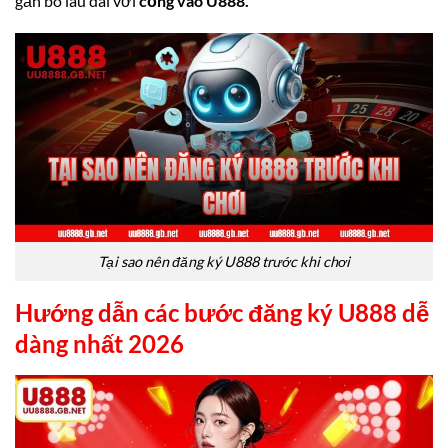
gắn bó lâu dài với
cổng vào U888.
Tại sao nên đăng ký U888 trước khi chơi
Hướng dẫn các bước đăng ký U888 dễ
dàng nhất 2026