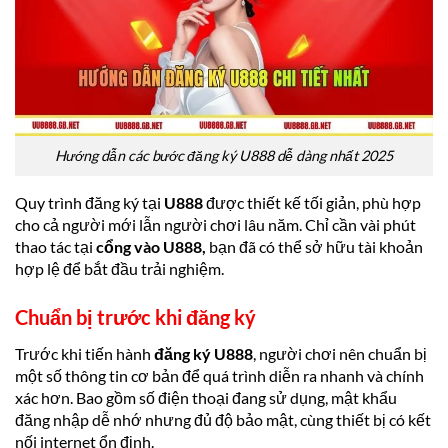
Hướng dẫn các bước đăng ký U888 dễ dàng nhất 2025
Quy trình đăng ký tại
U888
được thiết kế tối giản, phù hợp
cho cả người mới lẫn người chơi lâu năm. Chỉ cần vài phút
thao tác tại
cổng vào U888,
bạn đã có thể sở hữu tài khoản
hợp lệ để bắt đầu trải nghiệm.
Chuẩn bị trước khi đăng ký
Trước khi tiến hành
đăng ký U888
, người chơi nên chuẩn bị
một số thông tin cơ bản để quá trình diễn ra nhanh và chính
xác hơn. Bao gồm số điện thoại đang sử dụng, mật khẩu
đăng nhập dễ nhớ nhưng đủ độ bảo mật, cùng thiết bị có kết
nối internet ổn định.