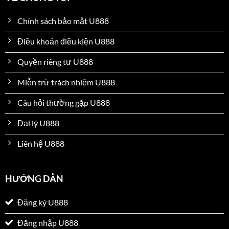
Chính sách bảo mật U888
Điều khoản điều kiện U888
Quyền riêng tư U888
Miễn trừ trách nhiệm U888
Câu hỏi thường gặp U888
Đại lý U888
Liên hệ U888
HƯỚNG DẪN
Đăng ký U888
Đăng nhập U888