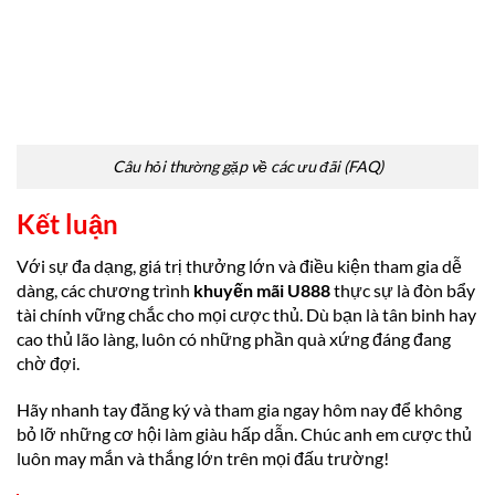
Câu hỏi thường gặp về các ưu đãi (FAQ)
Kết luận
Với sự đa dạng, giá trị thưởng lớn và điều kiện tham gia dễ
dàng, các chương trình
khuyến mãi U888
thực sự là đòn bẩy
tài chính vững chắc cho mọi cược thủ. Dù bạn là tân binh hay
cao thủ lão làng, luôn có những phần quà xứng đáng đang
chờ đợi.
Hãy nhanh tay đăng ký và tham gia ngay hôm nay để không
bỏ lỡ những cơ hội làm giàu hấp dẫn. Chúc anh em cược thủ
luôn may mắn và thắng lớn trên mọi đấu trường!