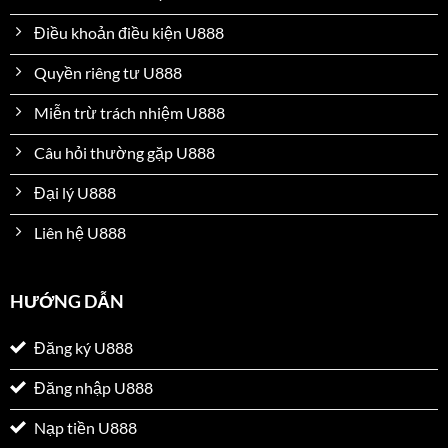
Điều khoản điều kiện U888
Quyền riêng tư U888
Miễn trừ trách nhiệm U888
Câu hỏi thường gặp U888
Đại lý U888
Liên hệ U888
HƯỚNG DẪN
Đăng ký U888
Đăng nhập U888
Nạp tiền U888