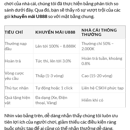
chơi của nhà cái, chúng tôi đã thực hiện bảng phân tích so
sánh dưới đây. Qua đó, bạn sẽ thấy rõ sự vượt trội của các
gói
khuyến mãi U888
so với mặt bằng chung.
NHÀ CÁI THÔNG
TIÊU CHÍ
KHUYẾN MÃI U888
THƯỜNG
Thưởng nạp
Thường chỉ 50% –
Lên tới 100% – 8.888K
đầu
2.000K
Hoàn trả tuần, khoảng
Hoàn trả
Tức thì, lên tới 3.0%
0.8%
Vòng cược
Thấp (1-3 vòng)
Cao (15-20 vòng)
yêu cầu
Thủ tục nhận
Tự động hoặc 1 click
Liên hệ CSKH phức tạp
Quà tặng hiện
Đa dạng (Xe, Điện
Hiếm khi có
vật
thoại, Vàng)
Nhìn vào bảng trên, dễ dàng nhận thấy chúng tôi luôn ưu
tiên lợi ích của người chơi, giảm thiểu các điều kiện ràng
buộc phức tạp để ai cũng có thể nhận thưởng dễ dàng.