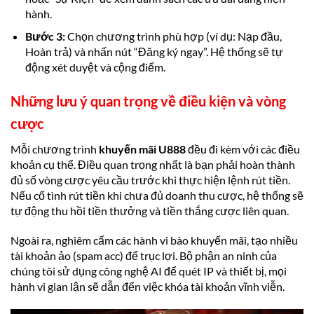
hành.
Bước 3:
Chọn chương trình phù hợp (ví dụ: Nạp đầu,
Hoàn trả) và nhấn nút “Đăng ký ngay”. Hệ thống sẽ tự
động xét duyệt và cộng điểm.
Những lưu ý quan trọng về điều kiện và vòng
cược
Mỗi chương trình
khuyến mãi U888
đều đi kèm với các điều
khoản cụ thể. Điều quan trọng nhất là bạn phải hoàn thành
đủ số vòng cược yêu cầu trước khi thực hiện lệnh rút tiền.
Nếu cố tình rút tiền khi chưa đủ doanh thu cược, hệ thống sẽ
tự động thu hồi tiền thưởng và tiền thắng cược liên quan.
Ngoài ra, nghiêm cấm các hành vi bào khuyến mãi, tạo nhiều
tài khoản ảo (spam acc) để trục lợi. Bộ phận an ninh của
chúng tôi sử dụng công nghệ AI để quét IP và thiết bị, mọi
hành vi gian lận sẽ dẫn đến việc khóa tài khoản vĩnh viễn.