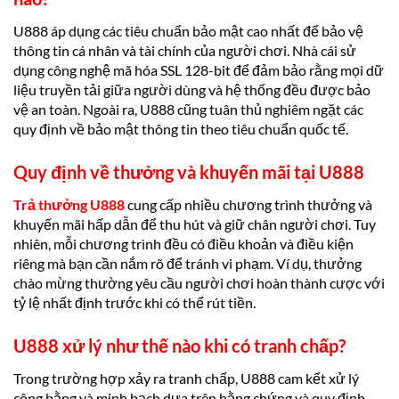
U888 áp dụng các tiêu chuẩn bảo mật cao nhất để bảo vệ
thông tin cá nhân và tài chính của người chơi. Nhà cái sử
dụng công nghệ mã hóa SSL 128-bit để đảm bảo rằng mọi dữ
liệu truyền tải giữa người dùng và hệ thống đều được bảo
vệ an toàn. Ngoài ra, U888 cũng tuân thủ nghiêm ngặt các
quy định về bảo mật thông tin theo tiêu chuẩn quốc tế.
Quy định về thưởng và khuyến mãi tại U888
Trả thưởng U888
cung cấp nhiều chương trình thưởng và
khuyến mãi hấp dẫn để thu hút và giữ chân người chơi. Tuy
nhiên, mỗi chương trình đều có điều khoản và điều kiện
riêng mà bạn cần nắm rõ để tránh vi phạm. Ví dụ, thưởng
chào mừng thường yêu cầu người chơi hoàn thành cược với
tỷ lệ nhất định trước khi có thể rút tiền.
U888 xử lý như thế nào khi có tranh chấp?
Trong trường hợp xảy ra tranh chấp, U888 cam kết xử lý
công bằng và minh bạch dựa trên bằng chứng và quy định