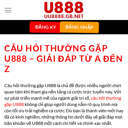
Bỏ
qua
nội
dung
ĐĂNG NHẬP
ĐĂNG KÝ
CÂU HỎI THƯỜNG GẶP
U888 – GIẢI ĐÁP TỪ A ĐẾN
Z
Câu hỏi thường gặp U888 là chủ đề được nhiều người chơi
quan tâm khi tham gia nền tảng cá cược trực tuyến này. Với
sự phát triển mạnh mẽ của ngành giải trí số,
câu hỏi thường
gặp U888
không chỉ giúp người dùng nắm rõ quy trình mà
còn tối ưu trải nghiệm cá cược. Dù bạn là thành viên mới hay
đã có kinh nghiệm, những thông tin dưới đây sẽ giải đáp mọi
băn khoăn về U888 một cách chi tiết và chính xác nhất.