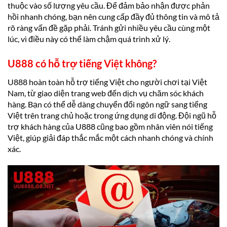
thuộc vào số lượng yêu cầu. Để đảm bảo nhận được phản
hồi nhanh chóng, bạn nên cung cấp đầy đủ thông tin và mô tả
rõ ràng vấn đề gặp phải. Tránh gửi nhiều yêu cầu cùng một
lúc, vì điều này có thể làm chậm quá trình xử lý.
U888 có hỗ trợ tiếng Việt không?
U888 hoàn toàn hỗ trợ tiếng Việt cho người chơi tại Việt
Nam, từ giao diện trang web đến dịch vụ chăm sóc khách
hàng. Bạn có thể dễ dàng chuyển đổi ngôn ngữ sang tiếng
Việt trên trang chủ hoặc trong ứng dụng di động. Đội ngũ hỗ
trợ khách hàng của U888 cũng bao gồm nhân viên nói tiếng
Việt, giúp giải đáp thắc mắc một cách nhanh chóng và chính
xác.