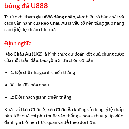
bóng đá U888
Trước khi tham gia
u888 đăng nhập
, việc hiểu rõ bản chất và
cách vận hành của
kèo Châu Âu
là yếu tố nền tảng giúp nâng
cao tỷ lệ dự đoán chính xác.
Định nghĩa
Kèo Châu Âu
(1X2) là hình thức dự đoán kết quả chung cuộc
của một trận đấu, bao gồm 3 lựa chọn cơ bản:
1
: Đội chủ nhà giành chiến thắng
X
: Hai đội hòa nhau
2
: Đội khách giành chiến thắng
Khác với kèo Châu Á,
kèo Châu Âu
không sử dụng tỷ lệ chấp
bàn. Kết quả chỉ phụ thuộc vào thắng – hòa – thua, giúp việc
đánh giá trở nên trực quan và dễ theo dõi hơn.