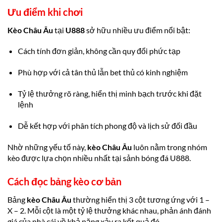
Ưu điểm khi chơi
Kèo Châu Âu
tại
U888
sở hữu nhiều ưu điểm nổi bật:
Cách tính đơn giản, không cần quy đổi phức tạp
Phù hợp với cả tân thủ lẫn bet thủ có kinh nghiệm
Tỷ lệ thưởng rõ ràng, hiển thị minh bạch trước khi đặt
lệnh
Dễ kết hợp với phân tích phong độ và lịch sử đối đầu
Nhờ những yếu tố này,
kèo Châu Âu
luôn nằm trong nhóm
kèo được lựa chọn nhiều nhất tại sảnh bóng đá U888.
Cách đọc bảng kèo cơ bản
Bảng
kèo Châu Âu
thường hiển thị 3 cột tương ứng với 1 –
X – 2. Mỗi cột là một tỷ lệ thưởng khác nhau, phản ánh đánh
giá của nhà cái về khả năng xảy ra kết quả đó.