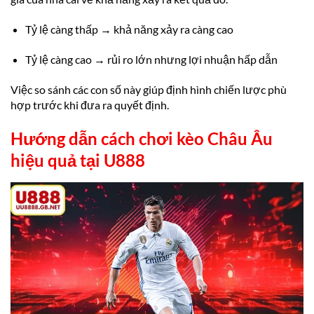
Tỷ lệ càng thấp → khả năng xảy ra càng cao
Tỷ lệ càng cao → rủi ro lớn nhưng lợi nhuận hấp dẫn
Việc so sánh các con số này giúp định hình chiến lược phù
hợp trước khi đưa ra quyết định.
Hướng dẫn cách chơi kèo Châu Âu
hiệu quả tại U888