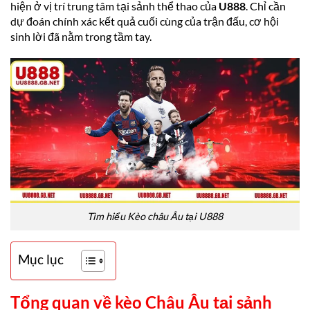
hiện ở vị trí trung tâm tại sảnh thể thao của
U888
. Chỉ cần
dự đoán chính xác kết quả cuối cùng của trận đấu, cơ hội
sinh lời đã nằm trong tầm tay.
Tìm hiểu Kèo châu Âu tại U888
Mục lục
Tổng quan về kèo Châu Âu tại sảnh