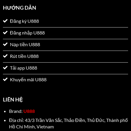
HƯỚNG DẪN
Đăng ký U888
Đăng nhập U888
Nạp tiền U888
Rút tiền U888
Tải app U888
Khuyến mãi U888
LIÊN HỆ
Brand:
U888
Địa chỉ: 43/3 Trần Văn Sắc, Thảo Điền, Thủ Đức, Thành phố
Hồ Chí Minh, Vietnam