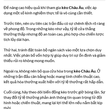
Để nâng cao hiệu quả khi tham gia
kèo Châu Âu
, việc áp
dụng một số kinh nghiệm thực tế là vô cùng cần thiết.
Trước tiên, nên ưu tiên các trận đấu có sự chênh lệch rõ ràng
về phong độ. Trong những kèo như vậy, tỷ lệ cửa thắng
thường thấp nhưng độ an toàn cao, phù hợp cho chiến lược
tích lũy dài hạn.
Thứ hai, tránh đặt toàn bộ ngân sách vào một lựa chọn duy
nhất. Việc phân bổ vốn hợp lý giúp duy trì sự ổn định và giảm
thiểu rủi ro không mong muốn.
Ngoài ra, không nên bỏ qua cửa hòa trong
kèo Châu Âu
. Ở
những trận đấu cân bằng hoặc mang tính chiến thuật cao,
kết quả hòa thường xuất hiện với tỷ lệ thưởng rất hấp dẫn.
Cuối cùng, hãy theo dõi biến động kèo trước giờ bóng lăn. Sự
thay đổi tỷ lệ thường phản ánh thông tin quan trọng từ đội
hình hoặc chiến thuật, mang lại lợi thế lớn nếu nắm bắt kịp
thời.