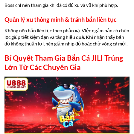
Boss chỉ nên tham gia khi đã có đủ xu và vũ khí phù hợp.
Quản lý xu thông minh & tránh bắn liên tục
Không nên bắn liên tục theo phản xạ. Việc ngắm bắn có chọn
lọc giúp tiết kiệm đạn và tăng hiệu quả. Khi nhận thấy bản
đồ không thuận lợi, nên giảm nhịp độ hoặc chờ vòng cá mới.
Bí Quyết Tham Gia Bắn Cá JILI Trúng
Lớn Từ Các Chuyên Gia