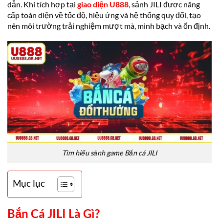
dẫn. Khi tích hợp tại
giao diện U888
, sảnh JILI được nâng
cấp toàn diện về tốc độ, hiệu ứng và hệ thống quy đổi, tạo
nên môi trường trải nghiệm mượt mà, minh bạch và ổn định.
Tìm hiểu sảnh game Bắn cá JILI
Mục lục
Bắn Cá JILI Là Gì?