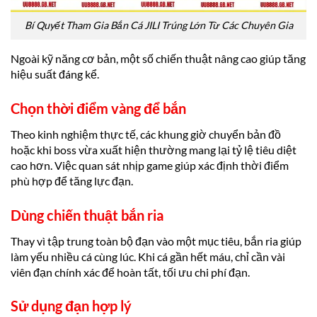
Bí Quyết Tham Gia Bắn Cá JILI Trúng Lớn Từ Các Chuyên Gia
Ngoài kỹ năng cơ bản, một số chiến thuật nâng cao giúp tăng
hiệu suất đáng kể.
Chọn thời điểm vàng để bắn
Theo kinh nghiệm thực tế, các khung giờ chuyển bản đồ
hoặc khi boss vừa xuất hiện thường mang lại tỷ lệ tiêu diệt
cao hơn. Việc quan sát nhịp game giúp xác định thời điểm
phù hợp để tăng lực đạn.
Dùng chiến thuật bắn ria
Thay vì tập trung toàn bộ đạn vào một mục tiêu, bắn ria giúp
làm yếu nhiều cá cùng lúc. Khi cá gần hết máu, chỉ cần vài
viên đạn chính xác để hoàn tất, tối ưu chi phí đạn.
Sử dụng đạn hợp lý