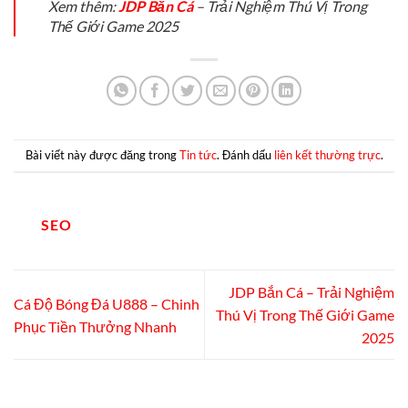
Xem thêm:
JDP Bắn Cá
– Trải Nghiệm Thú Vị Trong
Thế Giới Game 2025
Bài viết này được đăng trong
Tin tức
. Đánh dấu
liên kết thường trực
.
SEO
JDP Bắn Cá – Trải Nghiệm
Cá Độ Bóng Đá U888 – Chinh
Thú Vị Trong Thế Giới Game
Phục Tiền Thưởng Nhanh
2025